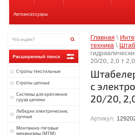
Автоаксессуары
Главная
\
Инте
техника
\
Штаб
гидравлически
Расширенный поиск
20/20, 2,0 т 2,
Штабелер
Стропы текстильные
Стропы цепные
с электр
Системы для крепления
20/20, 2,
груза цепями
Лебедки электрические,
ручные
Артикул:
12920
Монтажно-тяговые
механизмы (МТМ)