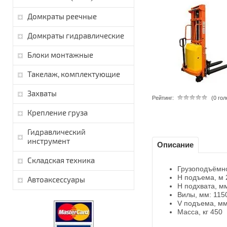
Домкраты реечные
Домкраты гидравлические
Блоки монтажные
Такелаж, комплектующие
Захваты
Рейтинг:
(0 го
Крепление груза
Гидравлический
инструмент
Описание
Складская техника
Грузоподъёмно
H подъема, м 
Автоаксессуары
H подхвата, м
Вилы, мм: 115
V подъема, мм
Масса, кг 450