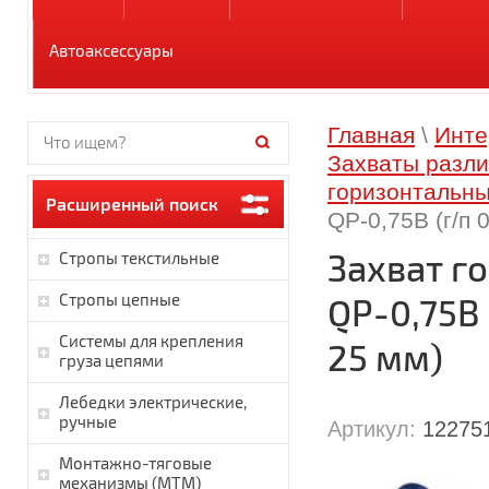
Автоаксессуары
Главная
\
Инте
Захваты разли
горизонтальн
Расширенный поиск
QP-0,75B (г/п 0
Захват г
Стропы текстильные
Стропы цепные
QP-0,75B (
Системы для крепления
25 мм)
груза цепями
Лебедки электрические,
ручные
Артикул:
12275
Монтажно-тяговые
механизмы (МТМ)